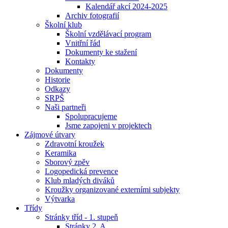
Kalendář akcí 2024-2025
Archiv fotografií
Školní klub
Školní vzdělávací program
Vnitřní řád
Dokumenty ke stažení
Kontakty
Dokumenty
Historie
Odkazy
SRPŠ
Naši partneři
Spolupracujeme
Jsme zapojeni v projektech
Zájmové útvary
Zdravotní kroužek
Keramika
Sborový zpěv
Logopedická prevence
Klub mladých diváků
Kroužky organizované externími subjekty
Výtvarka
Třídy
Stránky tříd - 1. stupeň
Stránky 2. A