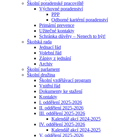
Školní poradenské pracoviště
Výchovné poradenství
PPP
Odborné kariérní poradenství
Primární prevence
Užitečné kontakty
Schránka důvěry – Nenech to být!
Školská rada
Jednací řád
Volební řád
Zápisy z jednání
Archiv
Školní parlament
Školní družina
Školní vzdělávací program
Vnitřní řád
Dokumenty ke stažení
Kontakty
I. oddělení 2025-2026
II. oddělení 2025-2026
III. oddělení 2025-2026
Kalendář akcí 2024-2025
IV. oddělení 2025-2026
Kalendář akcí 2024-2025
V. oddělení 2025-2026