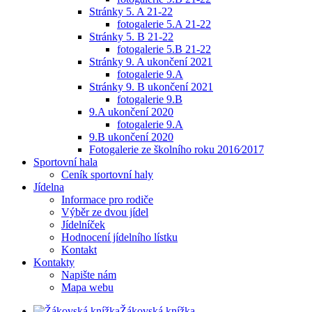
Stránky 5. A 21-22
fotogalerie 5.A 21-22
Stránky 5. B 21-22
fotogalerie 5.B 21-22
Stránky 9. A ukončení 2021
fotogalerie 9.A
Stránky 9. B ukončení 2021
fotogalerie 9.B
9.A ukončení 2020
fotogalerie 9.A
9.B ukončení 2020
Fotogalerie ze školního roku 2016⁄2017
Sportovní hala
Ceník sportovní haly
Jídelna
Informace pro rodiče
Výběr ze dvou jídel
Jídelníček
Hodnocení jídelního lístku
Kontakt
Kontakty
Napište nám
Mapa webu
Žákovská knížka