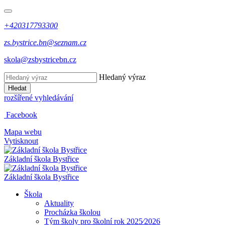
+420317793300
zs.bystrice.bn@seznam.cz
skola@zsbystricebn.cz
Hledaný výraz
Hledat
rozšířené vyhledávání
Facebook
Mapa webu
Vytisknout
Základní škola
Bystřice
Základní škola
Bystřice
Škola
Aktuality
Procházka školou
Tým školy pro školní rok 2025⁄2026